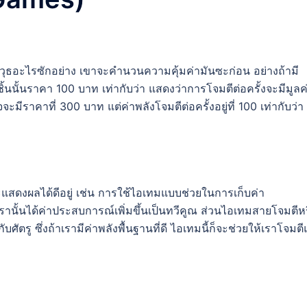
้อาวุธอะไรซักอย่าง เขาจะคำนวนความคุ้มค่ามันซะก่อน อย่างถ้ามี
ชิ้นนั้นราคา 100 บาท เท่ากับว่า แสดงว่าการโจมตีต่อครั้งจะมีมูลค่
จะมีราคาที่ 300 บาท แต่ค่าพลังโจมตีต่อครั้งอยู่ที่ 100 เท่ากับว่า
ี่จะแสดงผลได้ดีอยู่ เช่น การใช้ไอเทมแบบช่วยในการเก็บค่า
นั้นได้ค่าประสบการณ์เพิ่มขึ้นเป็นทวีคูณ ส่วนไอเทมสายโจมตีห
บศัตรู ซึ่งถ้าเรามีค่าพลังพื้นฐานที่ดี ไอเทมนี้ก็จะช่วยให้เราโจมต