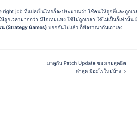
e right job ที่แปลเป็นไทยก็จะประมาณว่า ใช้คนให้ถูกที่และถูกเว
ห้ถูกเวลามากกว่า มีไอเทมแพง ใช้ไม่ถูกเวลา ใช้ไม่เป็นก็เท่านั้น
ผน (Strategy Games)
บอกกันไปแล้ว ก็พิจราณากันเอาเอง
มาดูกับ Patch Update ของเกมสุดฮิต
ล่าสุด มีอะไรใหม่บ้าง