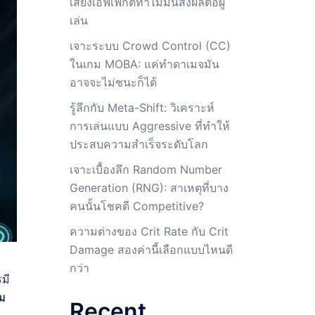
เสียงเอฟเฟกต์ทำไมมันส่งผลต่อผู้
เล่น
เจาะระบบ Crowd Control (CC)
ในเกม MOBA: แค่ทำดาเมจมัน
อาจจะไม่ชนะก็ได้
รู้ลึกกับ Meta-Shift: วิเคราะห์
การเล่นแบบ Aggressive ที่ทำให้
ประสบความสำเร็จระดับโลก
เจาะเบื้องลึก Random Number
Generation (RNG): สาเหตุที่บาง
คนนั้นโชคดี Competitive?
ความต่างของ Crit Rate กับ Crit
Damage สองค่านี้เลือกแบบไหนดี
กว่า
มี
ม
Recent