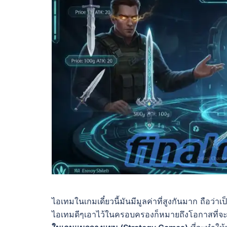
ไอเทมในเกมเดี๋ยวนี้มันมีมูลค่าที่สูงกันมาก ถือว่า
ไอเทมดีๆเอาไว้ในครอบครองก็หมายถึงโอกาสที่จะชนะ