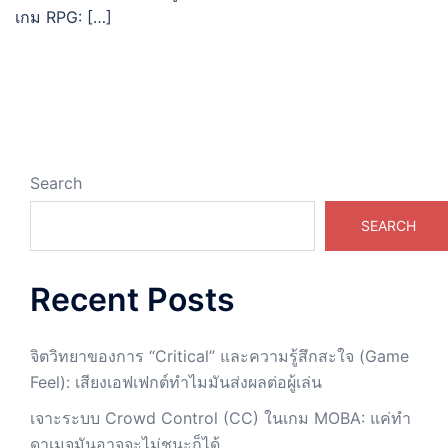
เกม RPG: […]
Search
SEARCH
Recent Posts
จิตวิทยาของการ “Critical” และความรู้สึกสะใจ (Game
Feel): เสียงเอฟเฟกต์ทำไมมันส่งผลต่อผู้เล่น
เจาะระบบ Crowd Control (CC) ในเกม MOBA: แค่ทำ
ดาเมจมันอาจจะไม่ชนะก็ได้