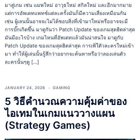
มาสู่เกม เช่น แมพใหม่ อาวุธใหม่ สกิลใหม่ และอีกมากมาย
แต่การอัพเดทแพทช์แต่ละครั้งมันก็มีความเสี่ยงเหมือนกัน
เช่น ผู้เลนนั้นอาจจะไม่ได้ชอบสิ่งที่เข้ามาใหม่หรืออาจจะมี
การบั๊กเกิดขึ้น มาดูกันว่า Patch Update ของเกมสุดฮิตล่าสุด
มันมีอะไรบ้าง เกมไหนที่อัพเดทแล้วมันน่าสนใจ มาดูกับ
Patch Update ของเกมสุดฮิตล่าสุด การเพิ่ใตัวละครใหม่เข้า
มา ทำให้ผู้เล่นนั้นรู้สึกว่าอยากจะค้นหาหรือว่าลองเล่นตัว
ละครนั้นๆดู […]
JANUARY 24, 2026
GAMING
5 วิธีคำนวณความคุ้มค่าของ
ไอเทมในเกมแนววางแผน
(Strategy Games)